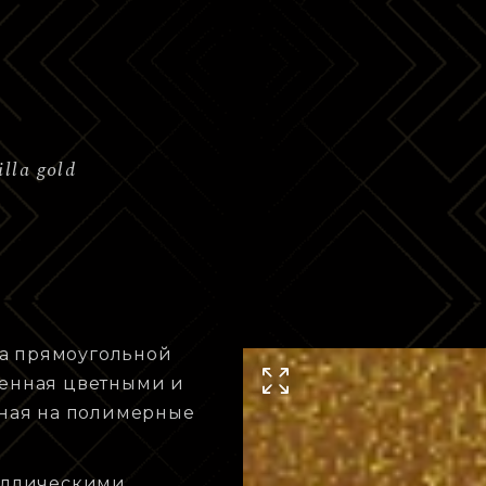
illa gold
ла прямоугольной
ашенная цветными и
ная на полимерные
аллическими