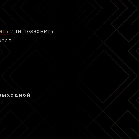
ать
или позвонить
осов
 выходной