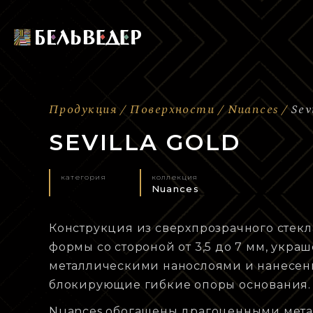
Продукция
Поверхности
Nuances
Sev
SEVILLA GOLD
категория
коллекция
Nuances
Конструкция из сверхпрозрачного стек
формы со стороной от 3,5 до 7 мм, укр
металлическими нанослоями и нанесен
блокирующие гибкие опоры основания.
Nuances обогащены драгоценными мет