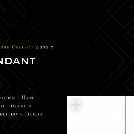
Luna Caduta
Luna caduta - Pendant
ENDANT
рами Tilla и
ность луны.
алового стекла.