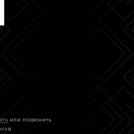
ать
или позвонить
осов